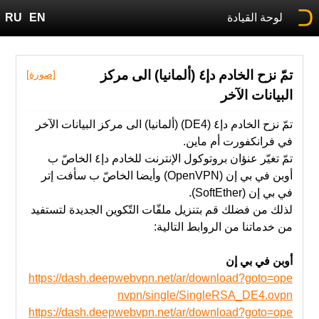
لوحة القيادة
EN
RU
تمّ نزح الخادم دإ٤ (ألمانيا) الى مركز
[صورة]
البيانات الآخر
تمّ نزح الخادم دإ٤ (DE4) (ألمانيا) الى مركز البيانات الآخر
في فرانكفورت أم ماين.
تمّ ‫تغيّر عنؤان بروتوكول الإنترنت للخادم دإ٤ الخاصّ ب
أوبن في بي إن (OpenVPN) وأيضا الخاصّ ب سأفت إتر
في بي إن (SoftEther).
‫من‬ خدماتنا‬ ‫من‬ ‫الروابط‬ ‫التالية‬:
أوبن في بي إن
https://dash.deepwebvpn.net/ar/download?goto=ope
nvpn/single/SingleRSA_DE4.ovpn
https://dash.deepwebvpn.net/ar/download?goto=ope