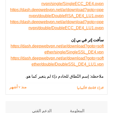
nvpn/single/SingleECC_DE4.ovpn
https://dash.deepwebvpn.net/ar/download?goto=ope
nvpn/double/DoubleRSA_DE4_LU1.ovpn
https://dash.deepwebvpn.net/ar/download?goto=ope
nvpn/double/DoubleECC_DE4_LU1.ovpn
سأفت إتر في بي إن
https://dash.deepwebvpn.net/ar/download?goto=soft
ether/single/SingleSSL_DE4.vpn
https://dash.deepwebvpn.net/ar/download?goto=soft
ether/double/DoubleSSL_DE4_LU1.vpn
ملاحظة: إسم النّطاق للخادم دإ٤ لم يتغير‬ كما هو.
#دإ٤
#de4
#ألمانيا
منذ 7 أشهر
المعلومة
الدعم الفني