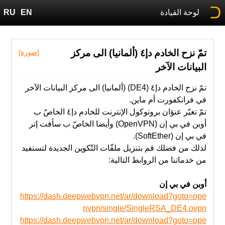
لوحة القيادة
EN
RU
تمّ نزح الخادم دإ٤ (ألمانيا) الى مركز
[صورة]
البيانات الآخر
تمّ نزح الخادم دإ٤ (DE4) (ألمانيا) الى مركز البيانات الآخر
في فرانكفورت أم ماين.
تمّ ‫تغيّر عنؤان بروتوكول الإنترنت للخادم دإ٤ الخاصّ ب
أوبن في بي إن (OpenVPN) وأيضا الخاصّ ب سأفت إتر
في بي إن (SoftEther).
‫من‬ خدماتنا‬ ‫من‬ ‫الروابط‬ ‫التالية‬:
أوبن في بي إن
https://dash.deepwebvpn.net/ar/download?goto=ope
nvpn/single/SingleRSA_DE4.ovpn
https://dash.deepwebvpn.net/ar/download?goto=ope