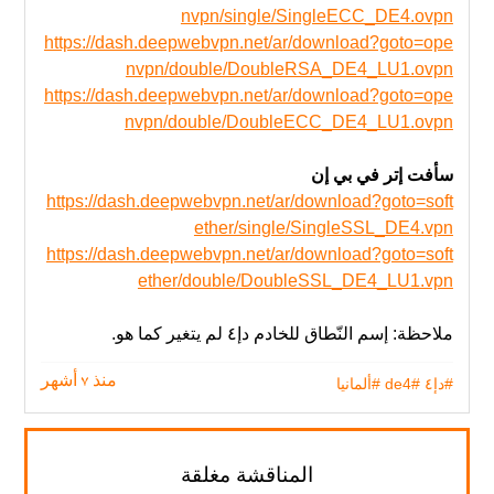
nvpn/single/SingleECC_DE4.ovpn
https://dash.deepwebvpn.net/ar/download?goto=ope
nvpn/double/DoubleRSA_DE4_LU1.ovpn
https://dash.deepwebvpn.net/ar/download?goto=ope
nvpn/double/DoubleECC_DE4_LU1.ovpn
سأفت إتر في بي إن
https://dash.deepwebvpn.net/ar/download?goto=soft
ether/single/SingleSSL_DE4.vpn
https://dash.deepwebvpn.net/ar/download?goto=soft
ether/double/DoubleSSL_DE4_LU1.vpn
ملاحظة: إسم النّطاق للخادم دإ٤ لم يتغير‬ كما هو.
#دإ٤
#de4
#ألمانيا
منذ 7 أشهر
المناقشة مغلقة