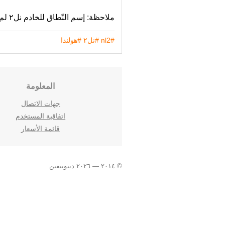
ملاحظة: إسم النّطاق للخادم نل٢ لم يتغير‬ كما هو.
#nl2
#نل٢
#هولندا
المعلومة
جهات الاتصال
اتفاقية المستخدم
قائمة الأسعار
© ٢٠١٤ — ٢٠٢٦ ديبويبفبن