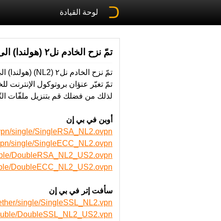
لوحة القيادة
تمّ نزح الخادم نل٢ (هولندا) الى مركز البيانات الآخر
تمّ نزح الخادم نل٢ (NL2) (هولندا) الى مركز البيانات الآخر في أمستردام.
تمّ ‫تغيّر عنؤان بروتوكول الإنترنت للخادم نل٢ الخاصّ ب أوبن في بي إن (OpenVPN) وأيضا الخاصّ ب سأفت إتر في بي إن (SoftEther).
لذلك من‬ ‫فضلك‬ قم بتنزيل‬ ملفّات التّكوين ‫الجديدة‬ ‫لتستفيد‬ ‫من‬ خدماتنا‬ ‫من‬ ‫الروابط‬ ‫التالية‬:
أوبن في بي إن
vpn/single/SingleRSA_NL2.ovpn
vpn/single/SingleECC_NL2.ovpn
ouble/DoubleRSA_NL2_US2.ovpn
ouble/DoubleECC_NL2_US2.ovpn
سأفت إتر في بي إن
ether/single/SingleSSL_NL2.vpn
/double/DoubleSSL_NL2_US2.vpn