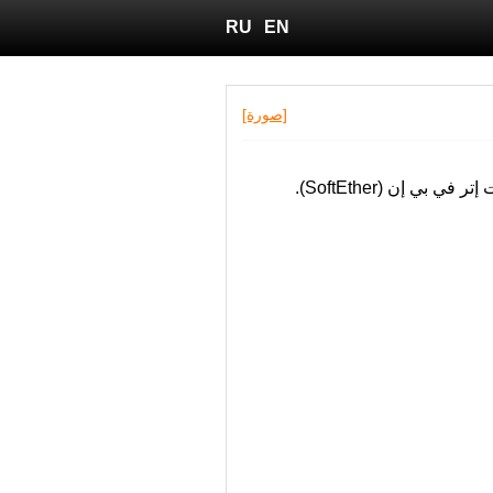
RU
EN
[صورة]