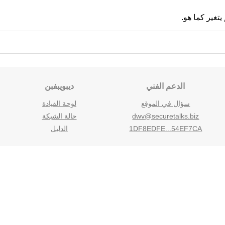
الدعم الفني
ديبويبفبن
سؤال في الموقع
لوحة القيادة
dwv@securetalks.biz
حالة الشبكة
1DF8EDFE...54EF7CA
الدليل