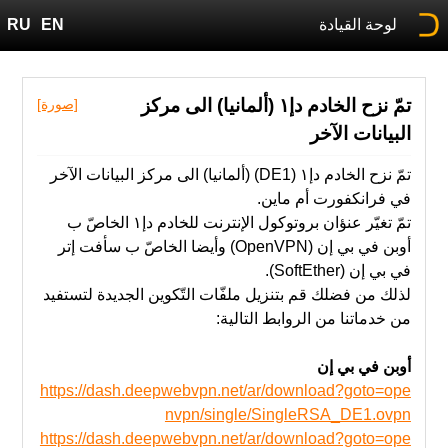
لوحة القيادة
EN
RU
تمّ نزح الخادم دإ١ (ألمانيا) الى مركز
[صورة]
البيانات الآخر
تمّ نزح الخادم دإ١ (DE1) (ألمانيا) الى مركز البيانات الآخر
في فرانكفورت أم ماين.
تمّ ‫تغيّر عنؤان بروتوكول الإنترنت للخادم دإ١ الخاصّ ب
أوبن في بي إن (OpenVPN) وأيضا الخاصّ ب سأفت إتر
في بي إن (SoftEther).
‫من‬ خدماتنا‬ ‫من‬ ‫الروابط‬ ‫التالية‬:
أوبن في بي إن
https://dash.deepwebvpn.net/ar/download?goto=ope
nvpn/single/SingleRSA_DE1.ovpn
https://dash.deepwebvpn.net/ar/download?goto=ope