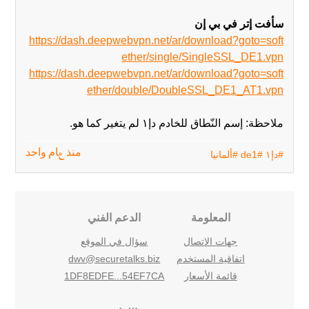
سأفت إتر في بي إن
https://dash.deepwebvpn.net/ar/download?goto=soft
ether/single/SingleSSL_DE1.vpn
https://dash.deepwebvpn.net/ar/download?goto=soft
ether/double/DoubleSSL_DE1_AT1.vpn
ملاحظة: إسم النّطاق للخادم دإ١ لم يتغير‬ كما هو.
#دإ١
#de1
#ألمانيا
منذ عام واحد
المعلومة
الدعم الفني
جهات الاتصال
سؤال في الموقع
اتفاقية المستخدم
dwv@securetalks.biz
قائمة الأسعار
1DF8EDFE...54EF7CA