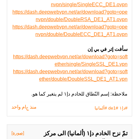
nvpn/single/SingleECC_DE1.ovpn
https://dash.deepwebvpn.net/ar/download?goto=ope
nvpn/double/DoubleRSA_DE1_AT1.ovpn
https://dash.deepwebvpn.net/ar/download?goto=ope
nvpn/double/DoubleECC_DE1_AT1.ovpn
سأفت إتر في بي إن
https://dash.deepwebvpn.net/ar/download?goto=soft
ether/single/SingleSSL_DE1.vpn
https://dash.deepwebvpn.net/ar/download?goto=soft
ether/double/DoubleSSL_DE1_AT1.vpn
ملاحظة: إسم النّطاق للخادم دإ١ لم يتغير‬ كما هو.
#دإ١
#de1
#ألمانيا
منذ عام واحد
تمّ نزح الخادم دإ١ (ألمانيا) الى مركز
[صورة]