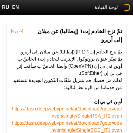
لوحة القيادة
EN
RU
تمّ نزح الخادم إت١ (إيطاليا) عن ميلان
[صورة]
إلى أريزو
تمّ نزح الخادم إت١ (IT1) (إيطاليا) عن ميلان إلى أريزو.
تمّ ‫تغيّر عنؤان بروتوكول الإنترنت للخادم إت١ الخاصّ ب
أوبن في بي إن (OpenVPN) وأيضا الخاصّ ب سأفت إتر
في بي إن (SoftEther).
‫من‬ خدماتنا‬ ‫من‬ ‫الروابط‬ ‫التالية‬:
أوبن في بي إن
https://dash.deepwebvpn.net/ar/download?goto=ope
nvpn/single/SingleRSA_IT1.ovpn
https://dash.deepwebvpn.net/ar/download?goto=ope
nvpn/single/SingleECC_IT1.ovpn