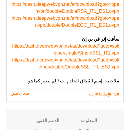
https://dash.deepwebvpn.net/ar/download?goto=ope
nvpn/double/DoubleRSA_IT1_ES1.ovpn
https://dash.deepwebvpn.net/ar/download?goto=ope
nvpn/double/DoubleECC_IT1_ES1.ovpn
سأفت إتر في بي إن
https://dash.deepwebvpn.net/ar/download?goto=soft
ether/single/SingleSSL_IT1.vpn
https://dash.deepwebvpn.net/ar/download?goto=soft
ether/double/DoubleSSL_IT1_ES1.vpn
ملاحظة: إسم النّطاق للخادم إت١ لم يتغير‬ كما هو.
#it1
#إيطاليا
#إت١
منذ عامين
المعلومة
الدعم الفني