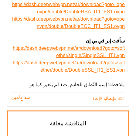
https://dash.deepwebvpn.net/ar/download?goto=ope
nvpn/double/DoubleRSA_IT1_ES1.ovpn
https://dash.deepwebvpn.net/ar/download?goto=ope
nvpn/double/DoubleECC_IT1_ES1.ovpn
سأفت إتر في بي إن
https://dash.deepwebvpn.net/ar/download?goto=soft
ether/single/SingleSSL_IT1.vpn
https://dash.deepwebvpn.net/ar/download?goto=soft
ether/double/DoubleSSL_IT1_ES1.vpn
ملاحظة: إسم النّطاق للخادم إت١ لم يتغير‬ كما هو.
#it1
#إيطاليا
#إت١
منذ عامين
المناقشة مغلقة