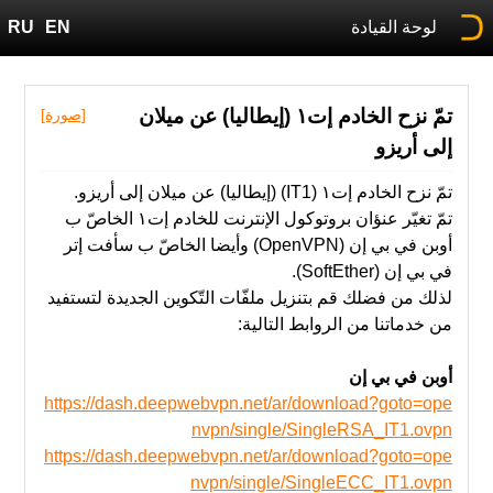
لوحة القيادة
EN
RU
تمّ نزح الخادم إت١ (إيطاليا) عن ميلان
[صورة]
إلى أريزو
تمّ نزح الخادم إت١ (IT1) (إيطاليا) عن ميلان إلى أريزو.
تمّ ‫تغيّر عنؤان بروتوكول الإنترنت للخادم إت١ الخاصّ ب
أوبن في بي إن (OpenVPN) وأيضا الخاصّ ب سأفت إتر
في بي إن (SoftEther).
‫من‬ خدماتنا‬ ‫من‬ ‫الروابط‬ ‫التالية‬:
أوبن في بي إن
https://dash.deepwebvpn.net/ar/download?goto=ope
nvpn/single/SingleRSA_IT1.ovpn
https://dash.deepwebvpn.net/ar/download?goto=ope
nvpn/single/SingleECC_IT1.ovpn