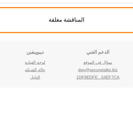
المناقشة مغلقة
الدعم الفني
ديبويبفبن
سؤال في الموقع
لوحة القيادة
dwv@securetalks.biz
حالة الشبكة
1DF8EDFE...54EF7CA
الدليل