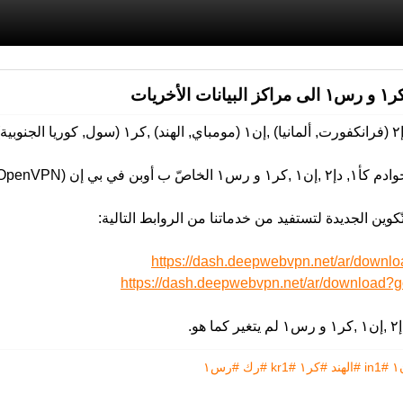
https://dash.deepwebvpn.net/ar/down
https://dash.deepwebvpn.net/ar/download?g
#in1
#الهند
#كر١
#kr1
#رك
#رس١