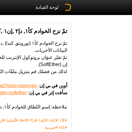
لوحة القيادة
تمّ نزح الخوادم كأ١, دإ٢ ,إن١ ,كر١ و رس١ الى مراكز البيانات الأخريات
البيانات الأخريات.
إن (SoftEther).
لذلك من‬ ‫فضلك‬ قم بتنزيل‬ ملفّات التّكوين ‫الجديدة‬ ‫لتستفيد‬ ‫من‬ خدماتنا‬ ‫من‬ ‫الروابط‬ ‫التالية‬:
أوبن في بي إن
:
load?goto=openvpn
سأفت إتر في بي إن
:
oto=softether
ملاحظة: إسم النّطاق للخوادم كأ١, دإ٢ ,إن١ ,كر١ و رس١ لم يتغير‬ كما هو.
#كأ١
#ca1
#كندا
#دإ٢
#de2
#ألمانيا
#إن١
#rs1
#صربية