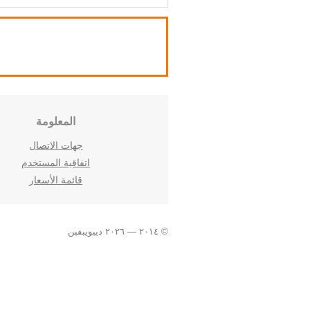
المعلومة
جهات الاتصال
اتفاقية المستخدم
قائمة الأسعار
© ٢٠١٤ — ٢٠٢٦ ديبويبفبن