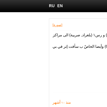
RU
EN
[صورة]
تمّ نزح الخوادم كأ١ (تورونتو, كندا) ,دإ٢ (فرانكفورت, ألمانيا) ,إن١ (مومباي, الهند) ,كر١ (سول, كوريا الجنوبية) و رس١ (بلغراد, صربية) الى مراكز
تمّ ‫تغيّر عنؤان بروتوكول الإنترنت للخوادم كأ١, دإ٢ ,إن١ ,كر١ و رس١ الخاصّ ب أوبن في بي إن (OpenVPN) وأيضا الخاصّ ب سأفت إتر في بي
منذ 10 أشهر