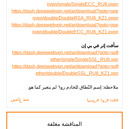
nvpn/single/SingleECC_RU6.ovpn
https://dash.deepwebvpn.net/ar/download?goto=ope
nvpn/double/DoubleRSA_RU6_KZ1.ovpn
https://dash.deepwebvpn.net/ar/download?goto=ope
nvpn/double/DoubleECC_RU6_KZ1.ovpn
سأفت إتر في بي إن
https://dash.deepwebvpn.net/ar/download?goto=soft
ether/single/SingleSSL_RU6.vpn
https://dash.deepwebvpn.net/ar/download?goto=soft
ether/double/DoubleSSL_RU6_KZ1.vpn
ملاحظة: إسم النّطاق للخادم رو٦ لم يتغير‬ كما هو.
#ru6
#رو٦
#روسيا
منذ عامين
المناقشة مغلقة