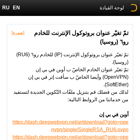
لوحة القيادة
EN
RU
تمّ تغيّر عنوان بروتوكول الإنترنت للخادم
[صورة]
رو٦ (روسيا)
تمّ تغيّر عنوان بروتوكول الإنترنت (IP) للخادم رو٦ (RU6)
(روسيا).
تمّ ‫تغيّر عنوان الخادم الخاصّ ب أوبن في بي إن
(OpenVPN) وأيضا الخاصّ ب سأفت إتر في بي إن
(SoftEther).
‫من‬ خدماتنا‬ ‫من‬ ‫الروابط‬ ‫التالية‬:
أوبن في بي إن
https://dash.deepwebvpn.net/ar/download?goto=ope
nvpn/single/SingleRSA_RU6.ovpn
https://dash.deepwebvpn.net/ar/download?goto=ope