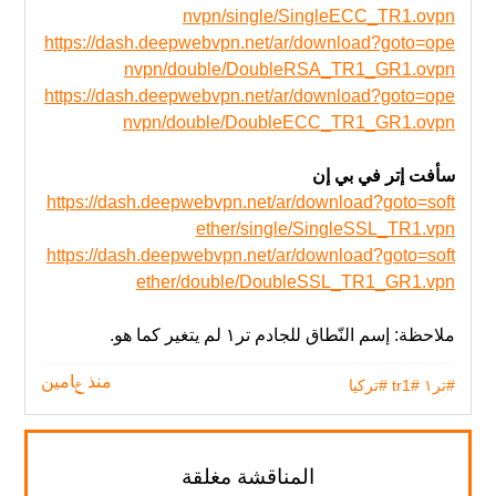
nvpn/single/SingleECC_TR1.ovpn
https://dash.deepwebvpn.net/ar/download?goto=ope
nvpn/double/DoubleRSA_TR1_GR1.ovpn
https://dash.deepwebvpn.net/ar/download?goto=ope
nvpn/double/DoubleECC_TR1_GR1.ovpn
سأفت إتر في بي إن
https://dash.deepwebvpn.net/ar/download?goto=soft
ether/single/SingleSSL_TR1.vpn
https://dash.deepwebvpn.net/ar/download?goto=soft
ether/double/DoubleSSL_TR1_GR1.vpn
ملاحظة: إسم النّطاق للجادم تر١ لم يتغير‬ كما هو.
#تر١
#tr1
#تركيا
منذ عامين
المناقشة مغلقة