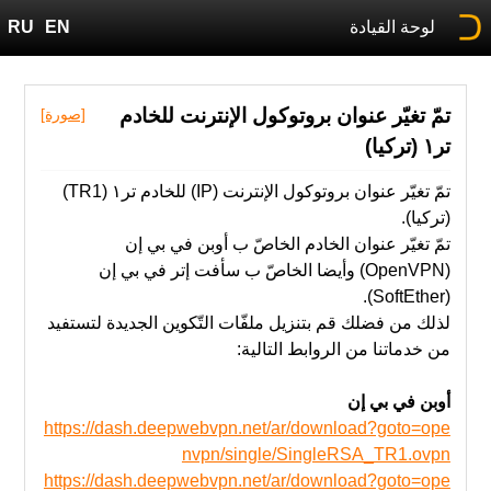
لوحة القيادة
EN
RU
تمّ تغيّر عنوان بروتوكول الإنترنت للخادم
[صورة]
تر١ (تركيا)
تمّ تغيّر عنوان بروتوكول الإنترنت (IP) للخادم تر١ (TR1)
(تركيا).
تمّ ‫تغيّر عنوان الخادم الخاصّ ب أوبن في بي إن
(OpenVPN) وأيضا الخاصّ ب سأفت إتر في بي إن
(SoftEther).
‫من‬ خدماتنا‬ ‫من‬ ‫الروابط‬ ‫التالية‬:
أوبن في بي إن
https://dash.deepwebvpn.net/ar/download?goto=ope
nvpn/single/SingleRSA_TR1.ovpn
https://dash.deepwebvpn.net/ar/download?goto=ope