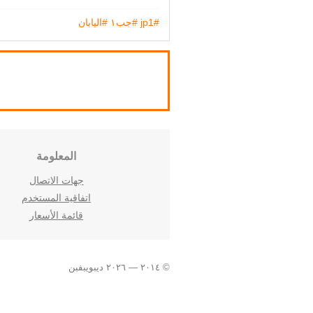
#jp1
#جب١
#اليابان
المعلومة
جهات الاتصال
اتفاقية المستخدم
قائمة الأسعار
© ٢٠١٤ — ٢٠٢٦ ديبويبفبن