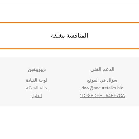
المناقشة مغلقة
الدعم الفني
ديبويبفبن
سؤال في الموقع
لوحة القيادة
dwv@securetalks.biz
حالة الشبكة
1DF8EDFE...54EF7CA
الدليل