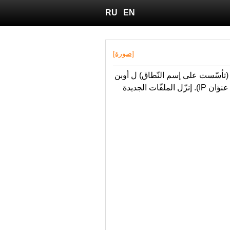
RU
EN
[صورة]
فتراضيّة (تأسّست على إسم النّطاق) ل أوبن
في بي إن (OpenVPN) و سأفت إتر في بي إن (SoftEther). تغيّرت ملفّات التّكوينات الأخرى (تأسّست على عنؤان IP). إنزّل الملفّات الجديدة