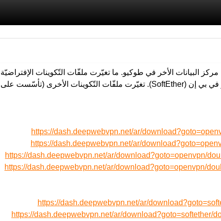
JP1) (اليابان) الى مركز البيانات الأخر في طوكيو. ما تغيّرت ملفّات التّكوينات الإ
https://dash.deepwebvpn.net/ar/download?goto=ope
https://dash.deepwebvpn.net/ar/download?goto=open
https://dash.deepwebvpn.net/ar/download?goto=openvpn/
https://dash.deepwebvpn.net/ar/download?goto=openvpn/
https://dash.deepwebvpn.net/ar/download?goto=sof
https://dash.deepwebvpn.net/ar/download?goto=softether